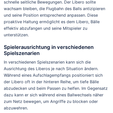
schnelle seitliche Bewegungen. Der Libero sollte
wachsam bleiben, die Flugbahn des Balls antizipieren
und seine Position entsprechend anpassen. Diese
proaktive Haltung ermöglicht es dem Libero, Bälle
effektiv abzufangen und seine Mitspieler zu
unterstützen.
Spielerausrichtung in verschiedenen
Spielszenarien
In verschiedenen Spielszenarien kann sich die
Ausrichtung des Liberos je nach Situation ändern.
Während eines Aufschlagempfangs positioniert sich
der Libero oft in der hinteren Reihe, um tiefe Bälle
abzudecken und beim Passen zu helfen. Im Gegensatz
dazu kann er sich während eines Ballwechsels näher
zum Netz bewegen, um Angriffe zu blocken oder
abzuwehren.