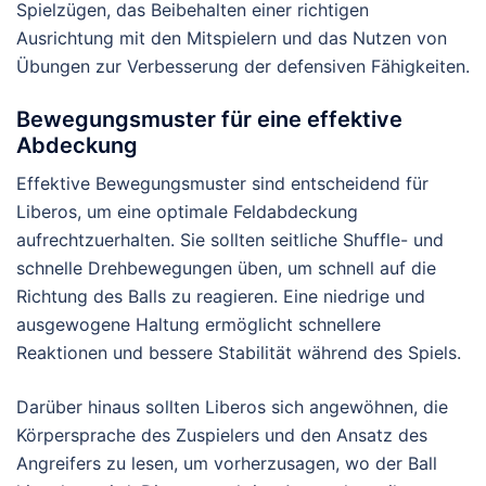
Spielzügen, das Beibehalten einer richtigen
Ausrichtung mit den Mitspielern und das Nutzen von
Übungen zur Verbesserung der defensiven Fähigkeiten.
Bewegungsmuster für eine effektive
Abdeckung
Effektive Bewegungsmuster sind entscheidend für
Liberos, um eine optimale Feldabdeckung
aufrechtzuerhalten. Sie sollten seitliche Shuffle- und
schnelle Drehbewegungen üben, um schnell auf die
Richtung des Balls zu reagieren. Eine niedrige und
ausgewogene Haltung ermöglicht schnellere
Reaktionen und bessere Stabilität während des Spiels.
Darüber hinaus sollten Liberos sich angewöhnen, die
Körpersprache des Zuspielers und den Ansatz des
Angreifers zu lesen, um vorherzusagen, wo der Ball