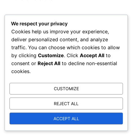
Suche
We respect your privacy
Cookies help us improve your experience,
Search
deliver personalized content, and analyze
for:
traffic. You can choose which cookies to allow
by clicking
Customize
. Click
Accept All
to
consent or
Reject All
to decline non-essential
cookies.
Kategorien
CUSTOMIZE
Positionierungstechniken im Volleyball
REJECT ALL
Rotationsstrategien für Trainer
Spiel-Szenarien und Rotationen
ACCEPT ALL