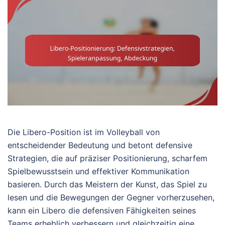
Die Libero-Position ist im Volleyball von
entscheidender Bedeutung und betont defensive
Strategien, die auf präziser Positionierung, scharfem
Spielbewusstsein und effektiver Kommunikation
basieren. Durch das Meistern der Kunst, das Spiel zu
lesen und die Bewegungen der Gegner vorherzusehen,
kann ein Libero die defensiven Fähigkeiten seines
Teams erheblich verbessern und gleichzeitig eine