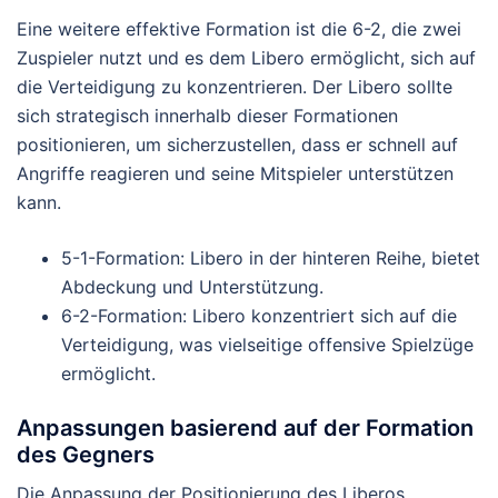
Eine weitere effektive Formation ist die 6-2, die zwei
Zuspieler nutzt und es dem Libero ermöglicht, sich auf
die Verteidigung zu konzentrieren. Der Libero sollte
sich strategisch innerhalb dieser Formationen
positionieren, um sicherzustellen, dass er schnell auf
Angriffe reagieren und seine Mitspieler unterstützen
kann.
5-1-Formation: Libero in der hinteren Reihe, bietet
Abdeckung und Unterstützung.
6-2-Formation: Libero konzentriert sich auf die
Verteidigung, was vielseitige offensive Spielzüge
ermöglicht.
Anpassungen basierend auf der Formation
des Gegners
Die Anpassung der Positionierung des Liberos