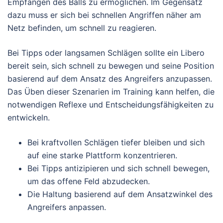
Empfangen des Balls zu ermöglichen. Im Gegensatz
dazu muss er sich bei schnellen Angriffen näher am
Netz befinden, um schnell zu reagieren.
Bei Tipps oder langsamen Schlägen sollte ein Libero
bereit sein, sich schnell zu bewegen und seine Position
basierend auf dem Ansatz des Angreifers anzupassen.
Das Üben dieser Szenarien im Training kann helfen, die
notwendigen Reflexe und Entscheidungsfähigkeiten zu
entwickeln.
Bei kraftvollen Schlägen tiefer bleiben und sich
auf eine starke Plattform konzentrieren.
Bei Tipps antizipieren und sich schnell bewegen,
um das offene Feld abzudecken.
Die Haltung basierend auf dem Ansatzwinkel des
Angreifers anpassen.