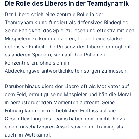
Die Rolle des Liberos in der Teamdynamik
Der Libero spielt eine zentrale Rolle in der
Teamdynamik und fungiert als defensives Bindeglied.
Seine Fähigkeit, das Spiel zu lesen und effektiv mit den
Mitspielern zu kommunizieren, fördert eine starke
defensive Einheit. Die Präsenz des Liberos ermöglicht
es anderen Spielern, sich auf ihre Rollen zu
konzentrieren, ohne sich um
Abdeckungsverantwortlichkeiten sorgen zu müssen.
Darüber hinaus dient der Libero oft als Motivator auf
dem Feld, ermutigt seine Mitspieler und hält die Moral
in herausfordernden Momenten aufrecht. Seine
Führung kann einen erheblichen Einfluss auf die
Gesamtleistung des Teams haben und macht ihn zu
einem unschätzbaren Asset sowohl im Training als
auch im Wettkampf.