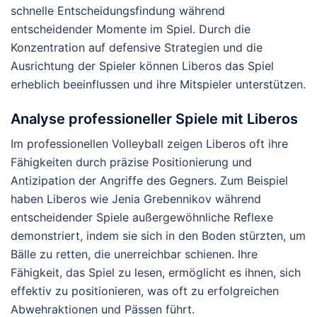
schnelle Entscheidungsfindung während
entscheidender Momente im Spiel. Durch die
Konzentration auf defensive Strategien und die
Ausrichtung der Spieler können Liberos das Spiel
erheblich beeinflussen und ihre Mitspieler unterstützen.
Analyse professioneller Spiele mit Liberos
Im professionellen Volleyball zeigen Liberos oft ihre
Fähigkeiten durch präzise Positionierung und
Antizipation der Angriffe des Gegners. Zum Beispiel
haben Liberos wie Jenia Grebennikov während
entscheidender Spiele außergewöhnliche Reflexe
demonstriert, indem sie sich in den Boden stürzten, um
Bälle zu retten, die unerreichbar schienen. Ihre
Fähigkeit, das Spiel zu lesen, ermöglicht es ihnen, sich
effektiv zu positionieren, was oft zu erfolgreichen
Abwehraktionen und Pässen führt.