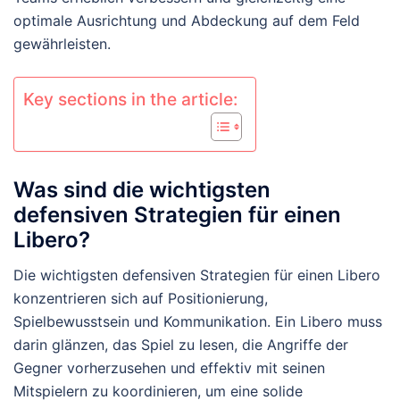
optimale Ausrichtung und Abdeckung auf dem Feld
gewährleisten.
Key sections in the article:
Was sind die wichtigsten
defensiven Strategien für einen
Libero?
Die wichtigsten defensiven Strategien für einen Libero
konzentrieren sich auf Positionierung,
Spielbewusstsein und Kommunikation. Ein Libero muss
darin glänzen, das Spiel zu lesen, die Angriffe der
Gegner vorherzusehen und effektiv mit seinen
Mitspielern zu koordinieren, um eine solide