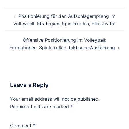
Post
Positionierung für den Aufschlagempfang im
navigation
Volleyball: Strategien, Spielerrollen, Effektivität
Offensive Positionierung im Volleyball:
Formationen, Spielerrollen, taktische Ausführung
Leave a Reply
Your email address will not be published.
Required fields are marked
*
Comment
*