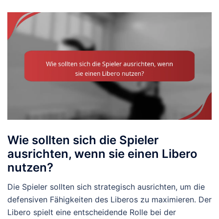
Wie sollten sich die Spieler
ausrichten, wenn sie einen Libero
nutzen?
Die Spieler sollten sich strategisch ausrichten, um die
defensiven Fähigkeiten des Liberos zu maximieren. Der
Libero spielt eine entscheidende Rolle bei der