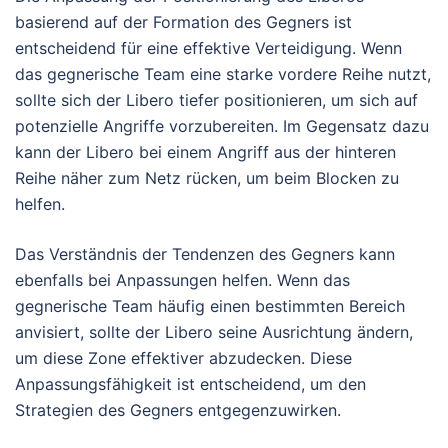
basierend auf der Formation des Gegners ist
entscheidend für eine effektive Verteidigung. Wenn
das gegnerische Team eine starke vordere Reihe nutzt,
sollte sich der Libero tiefer positionieren, um sich auf
potenzielle Angriffe vorzubereiten. Im Gegensatz dazu
kann der Libero bei einem Angriff aus der hinteren
Reihe näher zum Netz rücken, um beim Blocken zu
helfen.
Das Verständnis der Tendenzen des Gegners kann
ebenfalls bei Anpassungen helfen. Wenn das
gegnerische Team häufig einen bestimmten Bereich
anvisiert, sollte der Libero seine Ausrichtung ändern,
um diese Zone effektiver abzudecken. Diese
Anpassungsfähigkeit ist entscheidend, um den
Strategien des Gegners entgegenzuwirken.