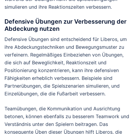
simulieren und ihre Reaktionszeiten verbessern.
Defensive Übungen zur Verbesserung der
Abdeckung nutzen
Defensive Übungen sind entscheidend für Liberos, um
ihre Abdeckungstechniken und Bewegungsmuster zu
verfeinern. Regelmäßiges Einbeziehen von Übungen,
die sich auf Beweglichkeit, Reaktionszeit und
Positionierung konzentrieren, kann ihre defensiven
Fähigkeiten erheblich verbessern. Beispiele sind
Partnerübungen, die Spielszenarien simulieren, und
Einzelübungen, die die Fußarbeit verbessern.
Teamübungen, die Kommunikation und Ausrichtung
betonen, können ebenfalls zu besserem Teamwork und
Verständnis unter den Spielern beitragen. Das
konsequente Üben dieser Übungen hilft Liberos, die