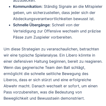
abzudecken.
Kommunikation:
Ständig Signale an die Mitspieler
geben, um sicherzustellen, dass jeder sich der
Abdeckungsverantwortlichkeiten bewusst ist.
Schnelle Übergänge:
Schnell von der
Verteidigung zur Offensive wechseln und präzise
Pässe zum Zuspieler vorbereiten.
Um diese Strategien zu veranschaulichen, betrachten
wir eine typische Spielanalyse. Ein Libero könnte in
einer defensiven Haltung beginnen, bereit zu reagieren.
Wenn das gegnerische Team den Ball schlägt,
ermöglicht die schnelle seitliche Bewegung des
Liberos, dass er sich stürzt und eine erfolgreiche
Abwehr macht. Danach wechselt er sofort, um einen
Pass vorzubereiten, was die Bedeutung von
Beweglichkeit und Bewusstsein demonstriert.