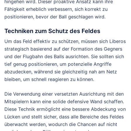
hingehen wird. Dieser proaktive Ansatz kann ihre
Fähigkeit erheblich verbessern, sich korrekt zu
positionieren, bevor der Ball geschlagen wird.
Techniken zum Schutz des Feldes
Um das Feld effektiv zu schützen, müssen sich Liberos
strategisch basierend auf der Formation des Gegners
und der Flugbahn des Balls ausrichten. Sie sollten sich
tief genug positionieren, um potenzielle Angriffe
abzudecken, während sie gleichzeitig nah am Netz
bleiben, um schnell reagieren zu können.
Die Verwendung einer versetzten Ausrichtung mit den
Mitspielern kann eine solide defensive Wand schaffen.
Diese Technik ermöglicht eine bessere Abdeckung von
Lücken und stellt sicher, dass alle Bereiche des Feldes
überwacht werden, wodurch die Chancen auf nicht