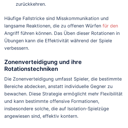
zurückkehren.
Häufige Fallstricke sind Misskommunikation und
langsame Reaktionen, die zu offenen Würfen
für den
Angriff führen können. Das Üben dieser Rotationen in
Übungen kann die Effektivität während der Spiele
verbessern.
Zonenverteidigung und ihre
Rotationstechniken
Die Zonenverteidigung umfasst Spieler, die bestimmte
Bereiche abdecken, anstatt individuelle Gegner zu
bewachen. Diese Strategie ermöglicht mehr Flexibilität
und kann bestimmte offensive Formationen,
insbesondere solche, die auf Isolation-Spielzüge
angewiesen sind, effektiv kontern.