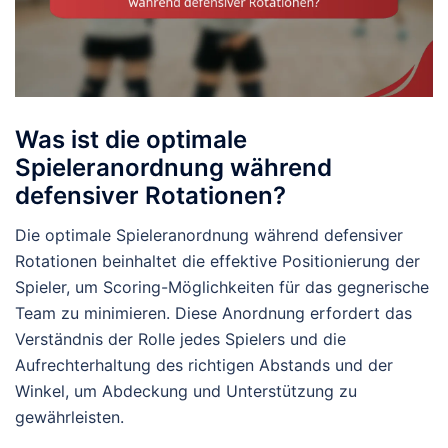
Was ist die optimale
Spieleranordnung während
defensiver Rotationen?
Die optimale Spieleranordnung während defensiver
Rotationen beinhaltet die effektive Positionierung der
Spieler, um Scoring-Möglichkeiten für das gegnerische
Team zu minimieren. Diese Anordnung erfordert das
Verständnis der Rolle jedes Spielers und die
Aufrechterhaltung des richtigen Abstands und der
Winkel, um Abdeckung und Unterstützung zu
gewährleisten.