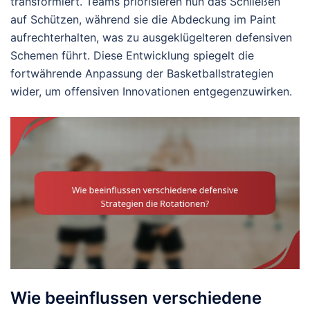
transformiert. Teams priorisieren nun das Schließen
auf Schützen, während sie die Abdeckung im Paint
aufrechterhalten, was zu ausgeklügelteren defensiven
Schemen führt. Diese Entwicklung spiegelt die
fortwährende Anpassung der Basketballstrategien
wider, um offensiven Innovationen entgegenzuwirken.
Wie beeinflussen verschiedene