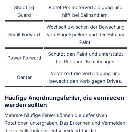
Shooting
Bietet Perimeterverteidigung und
Guard
hilft bei Ballhandlern.
Wechselt zwischen der Bewachung
Small Forward
von Flügelspielern und der Hilfe im
Paint.
Schützt den Paint und unterstützt
Power Forward
bei Rebound-Bemühungen.
Verankert die Verteidigung und
Center
bewacht den Korb gegen Drives.
Häufige Anordnungsfehler, die vermieden
werden sollten
Mehrere häufige Fehler können die defensiven
Rotationen untergraben. Das Erkennen und Vermeiden
dieser Fallstricke ist entscheidend für die