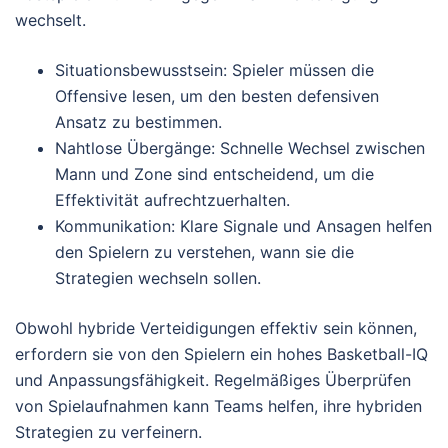
wechselt.
Situationsbewusstsein: Spieler müssen die
Offensive lesen, um den besten defensiven
Ansatz zu bestimmen.
Nahtlose Übergänge: Schnelle Wechsel zwischen
Mann und Zone sind entscheidend, um die
Effektivität aufrechtzuerhalten.
Kommunikation: Klare Signale und Ansagen helfen
den Spielern zu verstehen, wann sie die
Strategien wechseln sollen.
Obwohl hybride Verteidigungen effektiv sein können,
erfordern sie von den Spielern ein hohes Basketball-IQ
und Anpassungsfähigkeit. Regelmäßiges Überprüfen
von Spielaufnahmen kann Teams helfen, ihre hybriden
Strategien zu verfeinern.