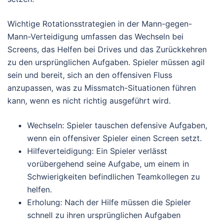
Wichtige Rotationsstrategien in der Mann-gegen-
Mann-Verteidigung umfassen das Wechseln bei
Screens, das Helfen bei Drives und das Zurückkehren
zu den ursprünglichen Aufgaben. Spieler müssen agil
sein und bereit, sich an den offensiven Fluss
anzupassen, was zu Missmatch-Situationen führen
kann, wenn es nicht richtig ausgeführt wird.
Wechseln: Spieler tauschen defensive Aufgaben,
wenn ein offensiver Spieler einen Screen setzt.
Hilfeverteidigung: Ein Spieler verlässt
vorübergehend seine Aufgabe, um einem in
Schwierigkeiten befindlichen Teamkollegen zu
helfen.
Erholung: Nach der Hilfe müssen die Spieler
schnell zu ihren ursprünglichen Aufgaben