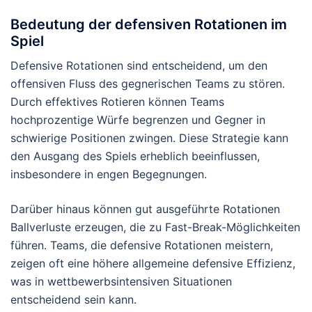
Bedeutung der defensiven Rotationen im
Spiel
Defensive Rotationen sind entscheidend, um den
offensiven Fluss des gegnerischen Teams zu stören.
Durch effektives Rotieren können Teams
hochprozentige Würfe begrenzen und Gegner in
schwierige Positionen zwingen. Diese Strategie kann
den Ausgang des Spiels erheblich beeinflussen,
insbesondere in engen Begegnungen.
Darüber hinaus können gut ausgeführte Rotationen
Ballverluste erzeugen, die zu Fast-Break-Möglichkeiten
führen. Teams, die defensive Rotationen meistern,
zeigen oft eine höhere allgemeine defensive Effizienz,
was in wettbewerbsintensiven Situationen
entscheidend sein kann.