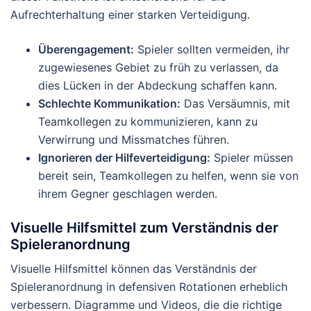
Aufrechterhaltung einer starken Verteidigung.
Überengagement:
Spieler sollten vermeiden, ihr
zugewiesenes Gebiet zu früh zu verlassen, da
dies Lücken in der Abdeckung schaffen kann.
Schlechte Kommunikation:
Das Versäumnis, mit
Teamkollegen zu kommunizieren, kann zu
Verwirrung und Missmatches führen.
Ignorieren der Hilfeverteidigung:
Spieler müssen
bereit sein, Teamkollegen zu helfen, wenn sie von
ihrem Gegner geschlagen werden.
Visuelle Hilfsmittel zum Verständnis der
Spieleranordnung
Visuelle Hilfsmittel können das Verständnis der
Spieleranordnung in defensiven Rotationen erheblich
verbessern. Diagramme und Videos, die die richtige