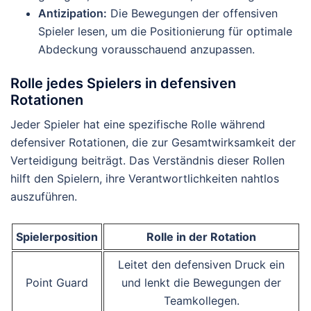
Antizipation:
Die Bewegungen der offensiven
Spieler lesen, um die Positionierung für optimale
Abdeckung vorausschauend anzupassen.
Rolle jedes Spielers in defensiven
Rotationen
Jeder Spieler hat eine spezifische Rolle während
defensiver Rotationen, die zur Gesamtwirksamkeit der
Verteidigung beiträgt. Das Verständnis dieser Rollen
hilft den Spielern, ihre Verantwortlichkeiten nahtlos
auszuführen.
Spielerposition
Rolle in der Rotation
Leitet den defensiven Druck ein
Point Guard
und lenkt die Bewegungen der
Teamkollegen.