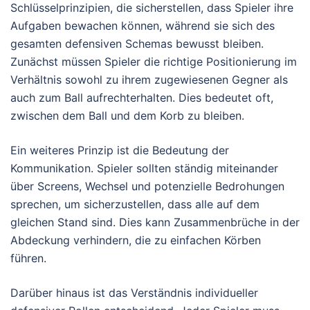
Schlüsselprinzipien, die sicherstellen, dass Spieler ihre
Aufgaben bewachen können, während sie sich des
gesamten defensiven Schemas bewusst bleiben.
Zunächst müssen Spieler die richtige Positionierung im
Verhältnis sowohl zu ihrem zugewiesenen Gegner als
auch zum Ball aufrechterhalten. Dies bedeutet oft,
zwischen dem Ball und dem Korb zu bleiben.
Ein weiteres Prinzip ist die Bedeutung der
Kommunikation. Spieler sollten ständig miteinander
über Screens, Wechsel und potenzielle Bedrohungen
sprechen, um sicherzustellen, dass alle auf dem
gleichen Stand sind. Dies kann Zusammenbrüche in der
Abdeckung verhindern, die zu einfachen Körben
führen.
Darüber hinaus ist das Verständnis individueller